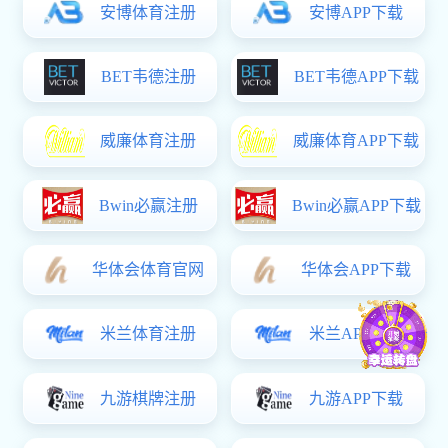
家、教授领衔的计算机教学团队、网络工程技术大师工作室
等教学单位优势，广泛开展教学科研工作取得了显著成果。
计算机与大模型天博官方app以计算机应用工程、网络
工程技术等为代表的计算机类特色学科专业群。天博官方app
拥有一流实践教学条件，计算机与算力教学中心建有鸿蒙操
作系统实训基地，计算机体系结构（A7）实验实训基地等计
算机类实验实训基地51个，与空天动力研究院、631研究所、
华为、武汉易思达等27家企业与天博官方app建立校外实习实
训基地。同时，天博官方app与西安国家民用航天产业基地、
西咸新区、西安高新技术开发区和西安经济技术开发区等56
家企事业单位合作，建立了人才长效推荐机制。近年来，学
生在毕业生80%就业于高新技术企业和软件园区，就业率保
持在98%以上，专科学生升学率持续保持在90%以上，近年