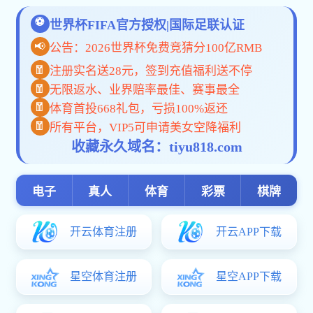
天博官方app抓住“新工科”“新基建”发展机遇，顺应新一
轮科技革命和产业变革，紧紧围绕学校工科信息类交通信号
与控制专业特色，构建了以城市轨道交通信号与控制技术，
城市轨道交通机电技术、城市轨道交通运营管理等为代表的
轨道交通类学科专业群。现有本专科专业7个，其中，城市轨
道交通信号与控制技术为省级特色专业，城市轨道交通运营
管理为校级重点专业。
天博官方app现有专任教师53人，其中教授、副教授以上
高级职称教师18人:“双师型”教师25人，博士、硕士研究生学
历教师31人，省级、校级名师6人，能工巧匠兼职教师27名，
中国城市轨道交通协会会员13人。近年来，天博官方app承担
了多项教学研究项目，获省级以上教学成果奖3项，获校级以