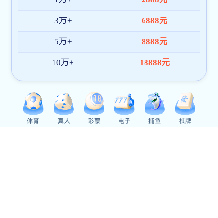
事中累计获奖280余项。同时，天博官方app推进国际交流合
作，与俄罗斯、韩国等国开展学生访学和留学项目，为学生
出国发展搭建了良好平台。天博官方app成立了考研辅导班，
助力学生考研成功。近年来，专科学生升本率达到90%以
上，毕业生就业率持续保持在98%以上，学生大多在轨道交
通行业从事研发、设计、运维、管理等工作，解决生产加工
过程中的较复杂问题。在西安地铁、杭州地铁、北京地铁、
广州地铁等20多个城市涌现出一大批杰出校友，他们中不少
已成为工程师或成为高级管理人员。有逾300名学生通过直招
士官投身部队建功立业。
天博官方app将按照学校“强化内涵、提高质量、彰显特
色、创建品牌”的办学思路，始终坚持以交通信号与控制工程